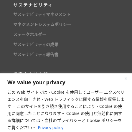
サステナビリティ
サステナビリティマネジメント
マネジメントシステムポリシー
ステークホルダー
サステナビリティの成果
サステナビリティ報告書
投資家向け広報
We value your privacy
株主情報
この Web サイトでは、Cookie を使用してユーザー エクスペリ
エンスを向上させ、Web トラフィックに関する情報を収集しま
人材募集
す。 このサイトを引き続き使用することにより、Cookie の使
用に同意したことになります。 Cookie の使用と無効化に関す
る詳細については、当社のプライバシーと Cookie ポリシーを
ご覧ください。
Privacy policy
STAR ASIA VISION CORPORATION