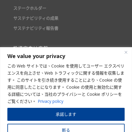
ステークホルダー
サステナビリティの成果
サステナビリティ報告書
投資家向け広報
We value your privacy
株主情報
この Web サイトでは、Cookie を使用してユーザー エクスペリ
エンスを向上させ、Web トラフィックに関する情報を収集しま
人材募集
す。 このサイトを引き続き使用することにより、Cookie の使
用に同意したことになります。 Cookie の使用と無効化に関す
る詳細については、当社のプライバシーと Cookie ポリシーを
ご覧ください。
Privacy policy
STAR ASIA VISION CORPORATION
承諾します
Copyright
© 2023 –
2026
星亜ビジョン株式会社 | All Rights Reserved
断る