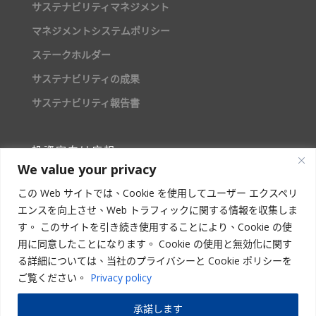
サステナビリティマネジメント
マネジメントシステムポリシー
ステークホルダー
サステナビリティの成果
サステナビリティ報告書
投資家向け広報
We value your privacy
株主情報
この Web サイトでは、Cookie を使用してユーザー エクスペリ
エンスを向上させ、Web トラフィックに関する情報を収集しま
人材募集
す。 このサイトを引き続き使用することにより、Cookie の使
用に同意したことになります。 Cookie の使用と無効化に関す
る詳細については、当社のプライバシーと Cookie ポリシーを
ご覧ください。
Privacy policy
STAR ASIA VISION CORPORATION
承諾します