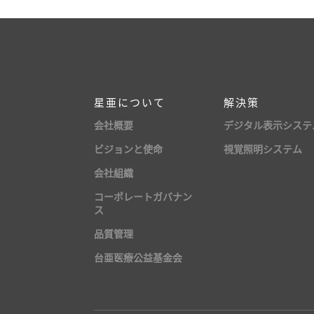
星亜について
解決策
会社概要
デジタル表示システ
ビジョンと使命
視覚照明システム
会社組織
コーポレートガバナン
ス
品質管理
台亜医療公益基金会