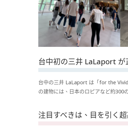
台中初の三井 LaLapo
台中の三井 LaLaport は「for th
の建物には、日本のロピアなど約300
注目すべきは、目を引く超