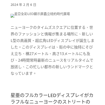
2024 年 2 月 6 日
ニューヨークのタイムズスクエアに位置する、世
界のファッションと情報が集まる場所に、新しい
L
型の高画質・超広角
LED
ディスプレイが誕生しま
した。このディスプレイは、街の中に独特にそび
え立ち、横
27
メートル、高さ
13
メートルにも及
び、
24
時間常時最新のニュースをリアルタイムで
放送し、この忙しい都市の新しいランドマークと
なっています。
星亜のフルカラーLEDディスプレイがカ
ラフルなニューヨークのストリートの