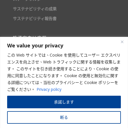
サステナビリティの成果
サステナビリティ報告書
投資家向け広報
We value your privacy
株主情報
この Web サイトでは、Cookie を使用してユーザー エクスペリ
エンスを向上させ、Web トラフィックに関する情報を収集しま
人材募集
す。 このサイトを引き続き使用することにより、Cookie の使
用に同意したことになります。 Cookie の使用と無効化に関す
る詳細については、当社のプライバシーと Cookie ポリシーを
ご覧ください。
Privacy policy
STAR ASIA VISION CORPORATION
承諾します
Copyright
© 2023 –
2026
星亜ビジョン株式会社 | All Rights Reserved
断る
使用条項
|
プライバシーポリシー
|
サイトマップ