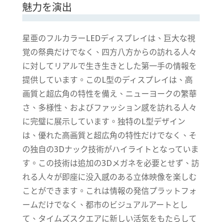
魅力を演出
星亜のフルカラー
LED
ディスプレイは、巨大な視
覚の祭典だけでなく、四方八方からの訪れる人々
に対してリアルで生き生きとした第一手の情報を
提供しています。この
L
型のディスプレイは、高
画質と超広角の特性を備え、ニューヨークの繁華
さ、多様性、およびファッション感を訪れる人々
に完璧に展示しています。独特の
L
型デザイン
は、優れた高画質と超広角の特性だけでなく、そ
の独自の
3D
ナック技術がハイライトとなっていま
す。この技術は追加の
3D
メガネを必要とせず、訪
れる人々が即座に没入感のある立体映像を楽しむ
ことができます。これは情報の発信プラットフォ
ームだけでなく、都市のビジュアルアートとし
て、タイムズスクエアに新しい活気をもたらして