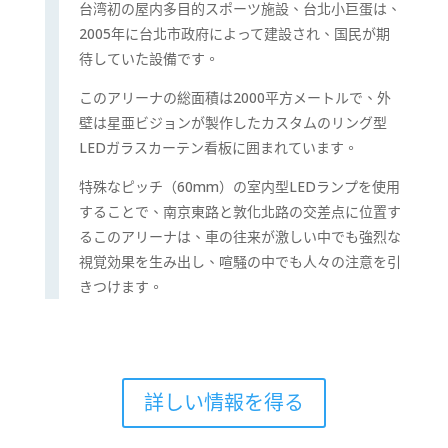
台湾初の屋内多目的スポーツ施設、台北小巨蛋は、
2005
年に台北市政府によって建設され、国民が期
待していた設備です。
このアリーナの総面積は
2000
平方メートルで、外
壁は星亜ビジョンが製作したカスタムのリング型
LED
ガラスカーテン看板に囲まれています。
特殊なピッチ（
60mm
）の室内型
LED
ランプを使用
することで、南京東路と敦化北路の交差点に位置す
るこのアリーナは、車の往来が激しい中でも強烈な
視覚効果を生み出し、喧騒の中でも人々の注意を引
きつけます。
詳しい情報を得る