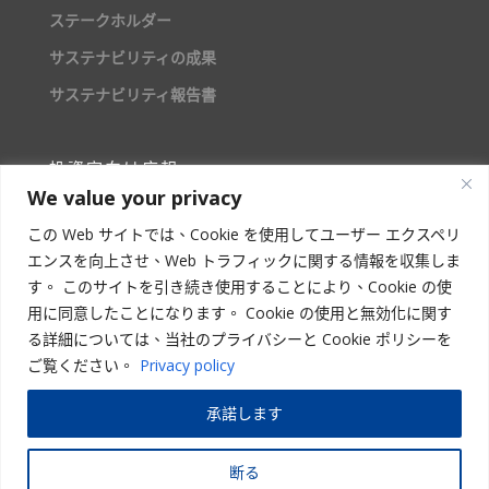
ステークホルダー
サステナビリティの成果
サステナビリティ報告書
投資家向け広報
We value your privacy
株主情報
この Web サイトでは、Cookie を使用してユーザー エクスペリ
エンスを向上させ、Web トラフィックに関する情報を収集しま
人材募集
す。 このサイトを引き続き使用することにより、Cookie の使
用に同意したことになります。 Cookie の使用と無効化に関す
る詳細については、当社のプライバシーと Cookie ポリシーを
ご覧ください。
Privacy policy
STAR ASIA VISION CORPORATION
承諾します
Copyright
© 2023 –
2026
星亜ビジョン株式会社 | All Rights Reserved
断る