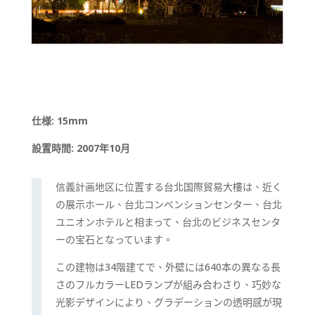
仕様: 15mm
設置時間: 2007年10月
信義計画地区に位置する台北国際貿易大樓は、近く
の展示ホール、台北コンベンションセンター、台北
ユニオンホテルと相まって、台北のビジネスセンタ
ーの宝石となっています。
この建物は
34
階建てで、外壁には
640
本の異なる長
さのフルカラー
LED
ランプが組み合わさり、巧妙な
光影デザインにより、グラデーションの透明感が現