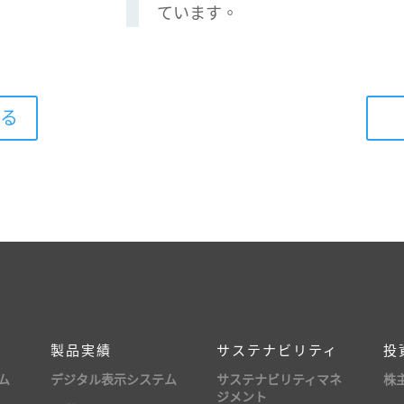
ています。
得る
製品実績
サステナビリティ
投
ム
デジタル表示システム
サステナビリティマネ
株
ジメント