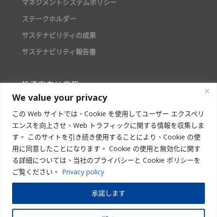
マネジメントシステムポリシー
ステークホルダー
サステナビリティの成果
サステナビリティ報告書
投資家向け広報
We value your privacy
株主情報
この Web サイトでは、Cookie を使用してユーザー エクスペリ
エンスを向上させ、Web トラフィックに関する情報を収集しま
人材募集
す。 このサイトを引き続き使用することにより、Cookie の使
用に同意したことになります。 Cookie の使用と無効化に関す
る詳細については、当社のプライバシーと Cookie ポリシーを
ご覧ください。
Privacy policy
STAR ASIA VISION CORPORATION
承諾します
Copyright
© 2023 –
2026
星亜ビジョン株式会社 | All Rights Reserved