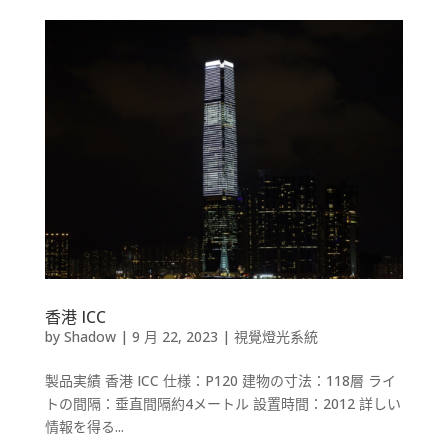
香港 ICC
by
Shadow
|
9 月 22, 2023
|
視覺燈光系統
製品実績 香港 ICC 仕様：P120 建物の寸法：118層 ライ
トの間隔：垂直間隔約4メートル 設置時間：2012 詳しい
情報を得る...