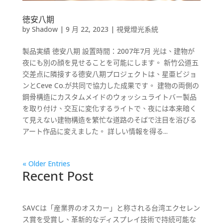
徳安八期
by
Shadow
|
9 月 22, 2023
|
視覺燈光系統
製品実績 徳安八期 設置時間：2007年7月 光は、建物が
夜にも別の顔を見せることを可能にします。 新竹公道五
交差点に隣接する德安八期プロジェクトは、星亜ビジョ
ンとCeve Co.が共同で協力した成果です。 建物の両側の
鋼骨構造にカスタムメイドのウォッシュライトバー製品
を取り付け、交互に変化するライトで、夜には本来暗く
て見えない建物構造を繁忙な道路のそばで注目を浴びる
アート作品に変えました。 詳しい情報を得る...
« Older Entries
Recent Post
SAVCは「産業界のオスカー」と称される台湾エクセレン
ス賞を受賞し、革新的なディスプレイ技術で持続可能な